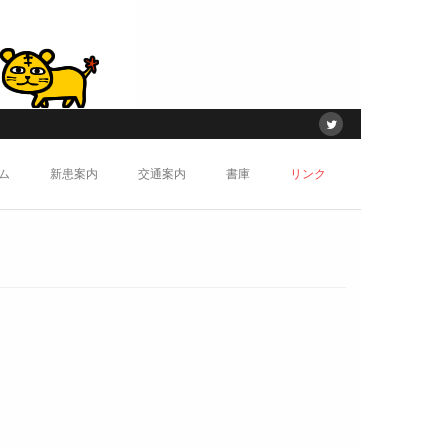
ム
新患案内
交通案内
書庫
リンク