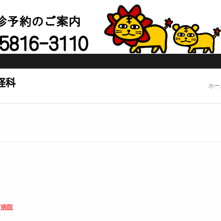
ホー
育病院