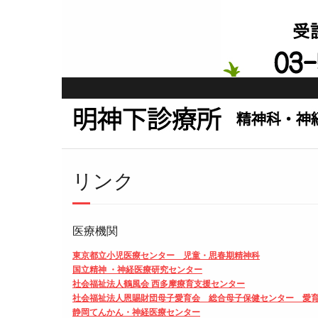
Skip
to
content
リンク
医療機関
東京都立小児医療センター 児童・思春期精神科
国立精神 ・神経医療研究センター
社会福祉法人鶴風会 西多摩療育支援センター
社会福祉法人恩賜財団母子愛育会 総合母子保健センター 愛
静岡てんかん・神経医療センター