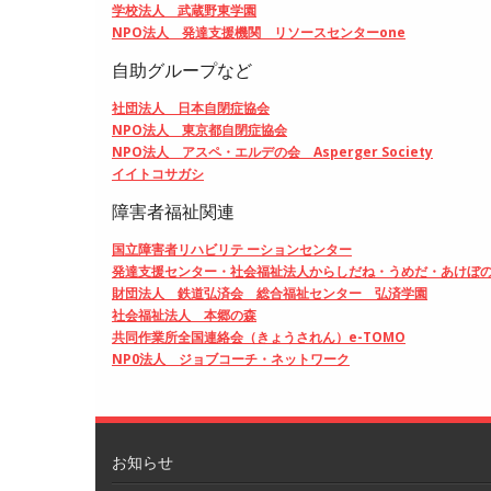
学校法人 武蔵野東学園
NPO法人 発達支援機関 リソースセンターone
自助グループなど
社団法人 日本自閉症協会
NPO法人 東京都自閉症協会
NPO法人 アスペ・エルデの会 Asperger Society
イイトコサガシ
障害者福祉関連
国立障害者リハビリテ ーションセンター
発達支援センター・社会福祉法人からしだね・うめだ・あけぼ
財団法人 鉄道弘済会 総合福祉センター 弘済学園
社会福祉法人 本郷の森
共同作業所全国連絡会（
きょうされん）e-TOMO
NP0法人
ジョブコーチ・ネットワーク
お知らせ