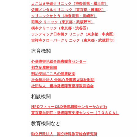
よこはま発達クリニック（神奈川県・横浜市）
佐藤メンタルクリニ ック（東京都・練馬区）
クリニックかとう（神奈川県・川崎市）
司馬ク リニック（東京都・武蔵野市）
橋本クリニック（東京都・渋谷区）
ランディック日本橋ク リニック（東京都・中央区）
吉祥寺クローバークリ ニック（東京都・武蔵野市）
療育機関
心身障害児総合医療療育センター
都立多摩療育園
明治安田こころの健康財団
社会福祉法人 全国心身障害児福祉財団
社団法人 精神発達障害指導教育協会
相談機関
NPOフトゥーロLD発達相談センターかながわ
東京都自閉症・発達障害支援センター（ＴＯＳＣＡ）
教育機関など
独立行政法人 国立特殊教育総合研究所